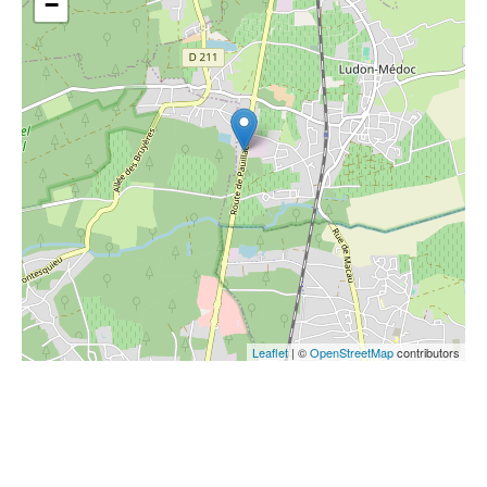
−
Leaflet
| ©
OpenStreetMap
contributors