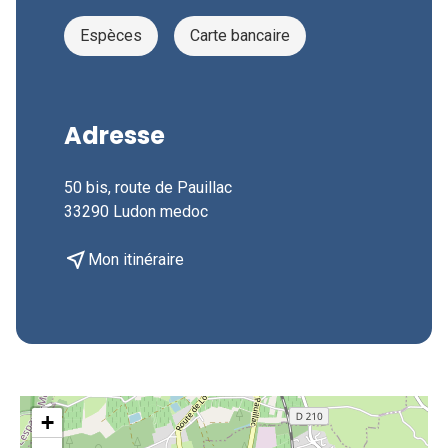
Espèces
Carte bancaire
Adresse
50 bis, route de Pauillac
33290 Ludon medoc
near_me
Mon itinéraire
+