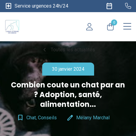
local_hospital
date_range
Service urgences 24h/24
0
chevron_left
Toutes les actualités
30 janvier 2024
Combien coute un chat par an
? Adoption, santé,
alimentation...
bookmark_border
edit
Chat, Conseils
Mélany Marchal