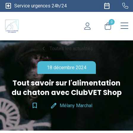
local_hospital
date_range
Service urgences 24h/24
0
chevron_left
Toutes les actualités
18 décembre 2024
Tout savoir sur l'​alimentation
du chaton avec ClubVET Shop
bookmark_border
edit
Mélany Marchal