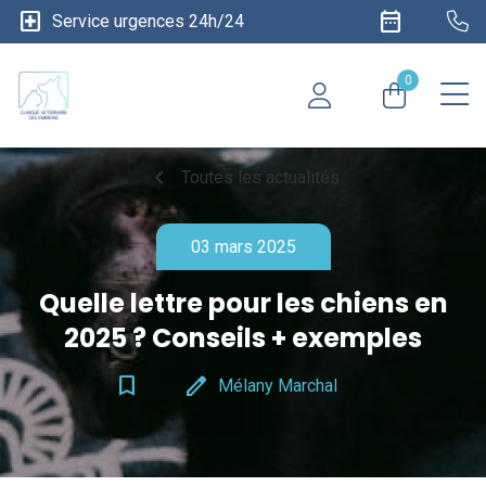
local_hospital
date_range
Service urgences 24h/24
0
chevron_left
Toutes les actualités
03 mars 2025
Quelle lettre pour les chiens en
2025 ? Conseils + exemples
bookmark_border
edit
Mélany Marchal