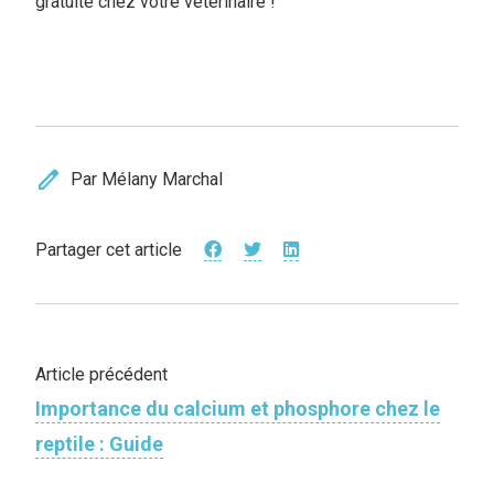
gratuite chez votre vétérinaire !
edit
Par Mélany Marchal
Partager cet article
Article précédent
Importance du calcium et phosphore chez le
reptile : Guide