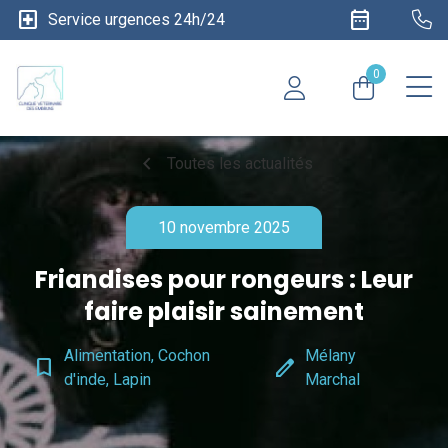
local_hospital
date_range
Service urgences 24h/24
0
chevron_left
Toutes les actualités
10 novembre 2025
Friandises pour rongeurs : Leur
faire plaisir sainement
Alimentation, Cochon
Mélany
bookmark_border
edit
d'inde, Lapin
Marchal