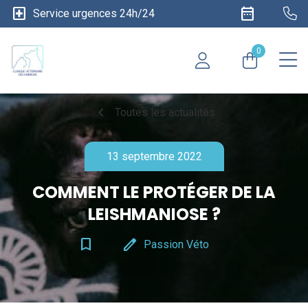
local_hospital
date_range
Service urgences 24h/24
0
chevron_left
Toutes les actualités
13 septembre 2022
COMMENT LE PROTÉGER DE LA
LEISHMANIOSE ?
bookmark_border
edit
Passion Véto