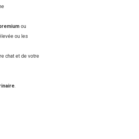
ne
premium
ou
 élevée ou les
re chat et de votre
rinaire
.