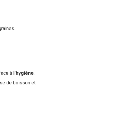
raines.
face à
l'hygiène
.
ise de boisson et