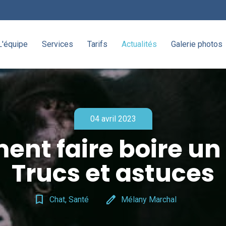
L'équipe
Services
Tarifs
Actualités
Galerie photos
04 avril 2023
nt faire boire un 
Trucs et astuces
bookmark_border
edit
Chat, Santé
Mélany Marchal