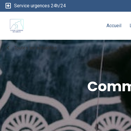
local_hospital
Service urgences 24h/24
Accueil
chevron_left
Toutes les actualités
Comme